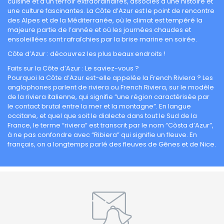
cuisine et d’un terroir extraordinaires, associés à une histoire et
une culture fascinantes. La Côte d’Azur est le point de rencontre
des Alpes et de la Méditerranée, où le climat est tempéré la
majeure partie de l’année et où les journées chaudes et
ensoleillées sont rafraîchies par la brise marine en soirée.
Côte d’Azur : découvrez les plus beaux endroits !
Faits sur la Côte d’Azur : Le saviez-vous ?
Pourquoi la Côte d’Azur est-elle appelée la French Riviera ? Les
anglophones parlent de riviera ou French Riviera, sur le modèle
de la riviera italienne, qui signifie “une région caractérisée par
le contact brutal entre la mer et la montagne”. En langue
occitane, et quel que soit le dialecte dans tout le Sud de la
France, le terme “riviera” est transcrit par le nom “Còsta d’Azur”,
à ne pas confondre avec “Ribiera” qui signifie un fleuve. En
français, on a longtemps parlé des fleuves de Gênes et de Nice.