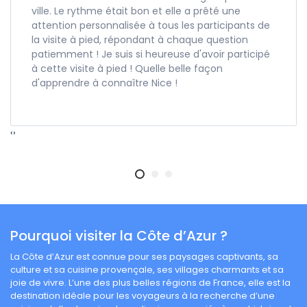
ville. Le rythme était bon et elle a prêté une
attention personnalisée à tous les participants de
la visite à pied, répondant à chaque question
patiemment ! Je suis si heureuse d'avoir participé
à cette visite à pied ! Quelle belle façon
d'apprendre à connaître Nice !
‹
›
Pourquoi visiter la Côte d’Azur ?
La Côte d’Azur est connue pour ses paysages captivants, sa
culture et sa cuisine provençale, ses villages charmants et sa
joie de vivre. L’une des plus belles régions de France, elle est la
destination idéale pour les voyageurs à la recherche d’une