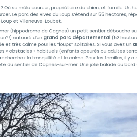
? Où se mêle coureur, propriétaire de chien, et famille. Un h
ourcer. Le parc des Rives du Loup s’étend sur 55 hectares, répa
Loup et Villeneuve-Loubet.
mer (hippodrome de Cagnes) un petit sentier débouche sur
 non?!) entouré d’un
grand parc départemental
(52 hectar
de et très calme pour les “loups” solitaires. Si vous avez un
a
s « obstacles » habituels (enfants apeurés ou adultes terro
echerchez la tranquillité et le calme. Pour les familles, il y a
ôté du sentier de Cagnes-sur-mer. Une jolie balade au bord 