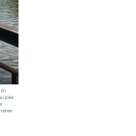
. En
u jolie
e
raîner