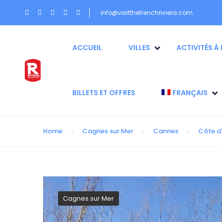
info@visitthefrenchriviera.com
ACCUEIL
VILLES
ACTIVITÉS À 
BILLETS ET OFFRES
FRANÇAIS
Home
Cagnes sur Mer
Cannes
Côte d
Cagnes sur Mer