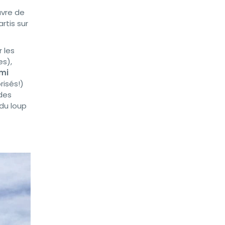
avre de
rtis sur
 les
es),
mi
risés!)
 des
du loup