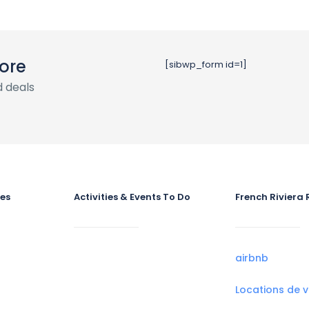
ore
[sibwp_form id=1]
 deals
ies
Activities & Events To Do
French Riviera 
airbnb
Locations de 