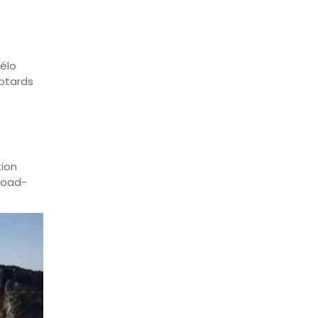
vélo
motards
tion
 road-