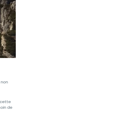
s non
 cette
soin de