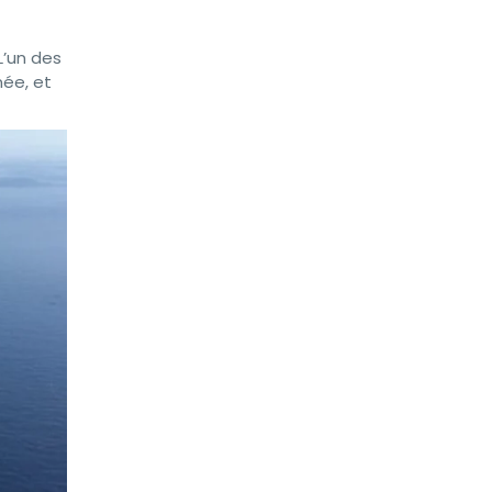
L’un des
née, et