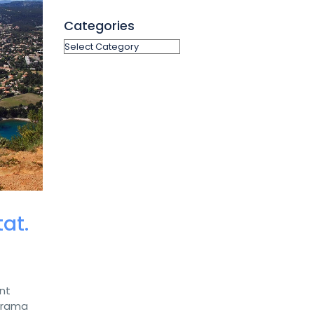
Categories
at.
nt
norama