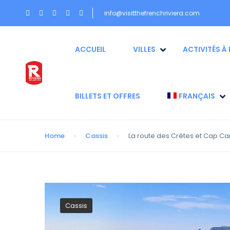
info@visitthefrenchriviera.com
ACCUEIL
VILLES
ACTIVITÉS À 
BILLETS ET OFFRES
FRANÇAIS
Home
Cassis
La route des Crêtes et Cap Cana
Cassis