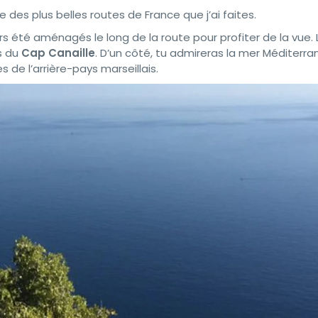
des plus belles routes de France que j’ai faites.
s été aménagés le long de la route pour profiter de la vue. 
rs du
Cap Canaille
. D’un côté, tu admireras la mer Méditerra
 de l’arrière-pays marseillais.