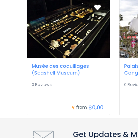
Musée des coquillages
Palai
(Seashell Museum)
Cong
0 Reviews
0 Revi
$0,00
from
Get Updates & M