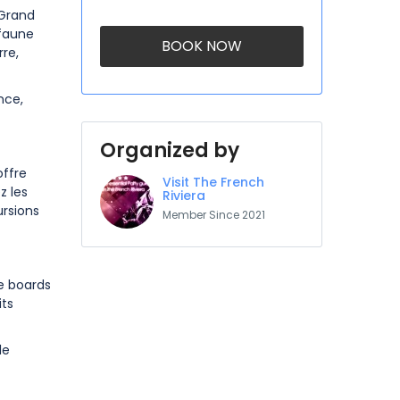
 Grand
 faune
BOOK NOW
re,
nce,
Organized by
offre
Visit The French
z les
Riviera
ursions
Member Since 2021
le boards
its
le