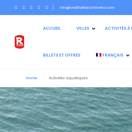
info@visitthefrenchriviera.com
ACCUEIL
VILLES
ACTIVITÉS À 
BILLETS ET OFFRES
FRANÇAIS
Home
Activités aquatiques