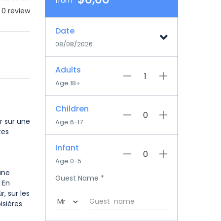
from
 0 review
Date
08/08/2026
Adults
Age 18+
Children
r sur une
Age 6-17
tes
Infant
Age 0-5
une
Guest Name
*
 En
, sur les
isières