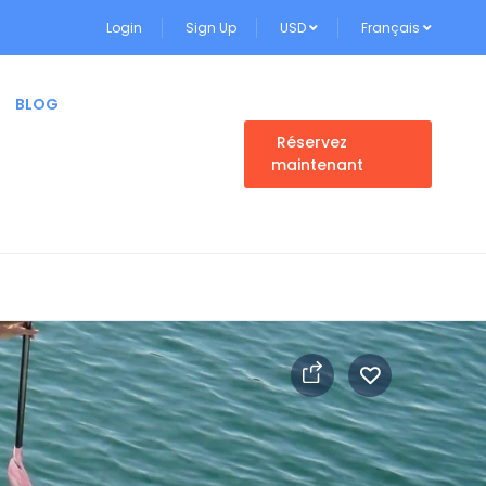
Login
Sign Up
USD
Français
BLOG
Réservez
maintenant