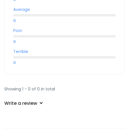
Average
0
Poor
0
Terrible
0
Showing 1 - 0 of 0 in total
Write a review