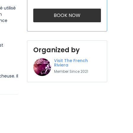
 utilisé
n
BOOK NOW
ance
st
Organized by
Visit The French
Riviera
Member Since 2021
cheuse. Il