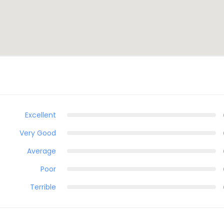
Excellent
Very Good
Average
Poor
Terrible