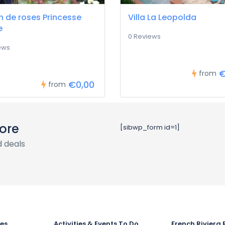
n de roses Princesse
Villa La Leopolda
e
0 Reviews
ews
€
from
€0,00
from
ore
[sibwp_form id=1]
 deals
ies
Activities & Events To Do
French Riviera 