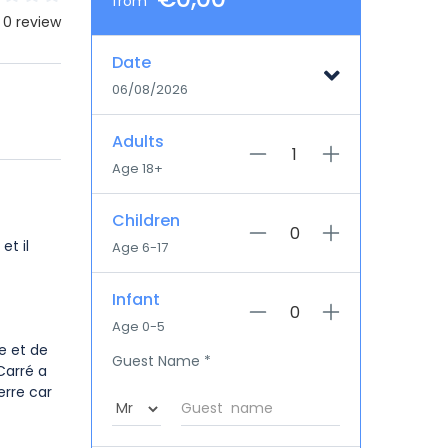
from
 0 review
Date
06/08/2026
Adults
Age 18+
Children
et il
Age 6-17
Infant
Age 0-5
se et de
Guest Name
*
 Carré a
erre car