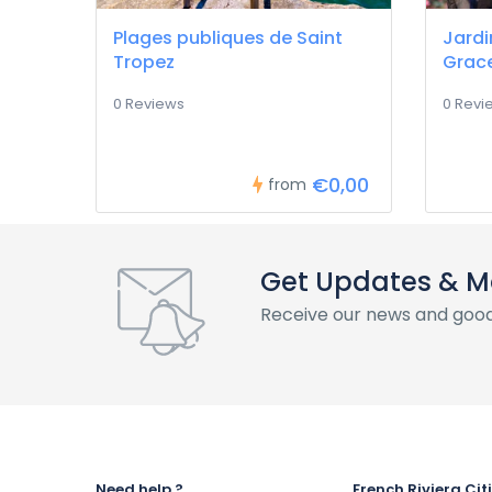
Plages publiques de Saint
Jardi
Tropez
Grac
0 Reviews
0 Revi
€0,00
from
Get Updates & M
Receive our news and good
Need help ?
French Riviera Cit