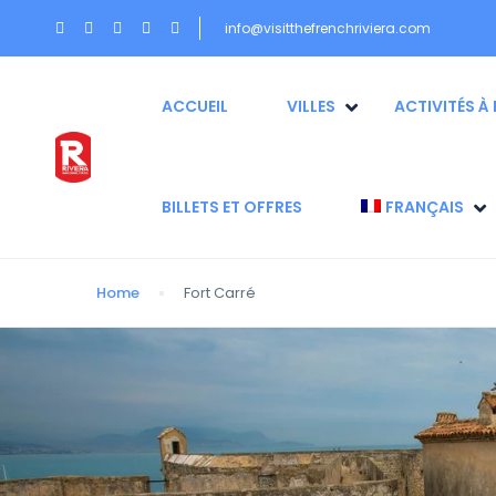
info@visitthefrenchriviera.com
ACCUEIL
VILLES
ACTIVITÉS À 
BILLETS ET OFFRES
FRANÇAIS
Home
Fort Carré