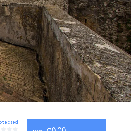
ot Rated
€0,00