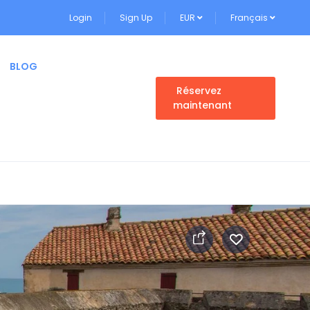
Login
Sign Up
EUR
Français
BLOG
Réservez
maintenant