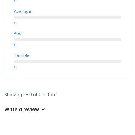
0
Average
0
Poor
0
Terrible
0
Showing 1 - 0 of 0 in total
Write a review