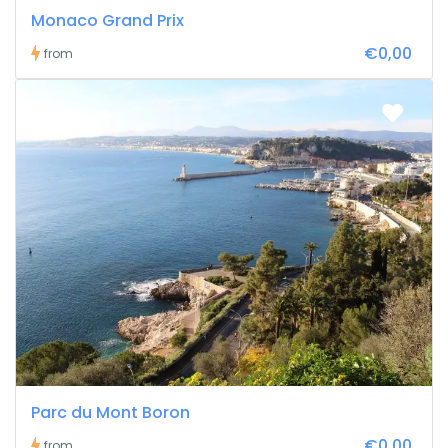
Monaco Grand Prix
€0,00
from
Parc du Mont Boron
€0,00
from