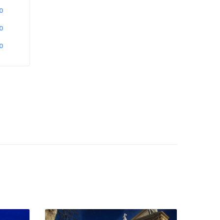
0
0
0