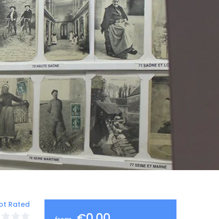
ot Rated
€0,00