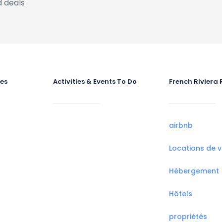
 deals
ies
Activities & Events To Do
French Riviera 
airbnb
Locations de 
Hébergement
Hôtels
propriétés