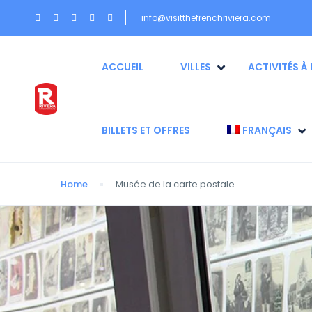
info@visitthefrenchriviera.com
ACCUEIL
VILLES
ACTIVITÉS À 
BILLETS ET OFFRES
FRANÇAIS
Home
Musée de la carte postale