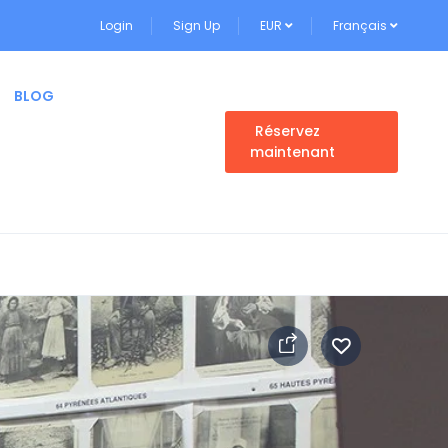
Login
Sign Up
EUR
Français
BLOG
Réservez
maintenant