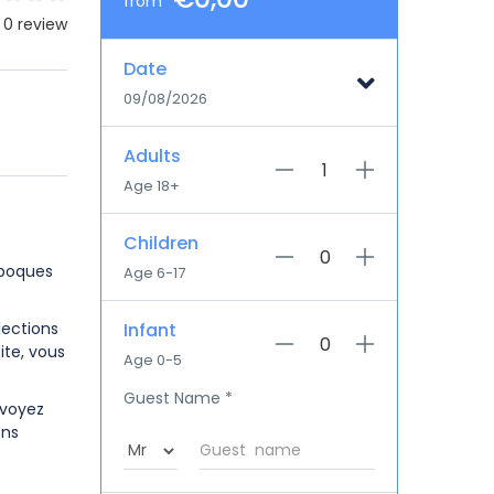
from
 0 review
Date
09/08/2026
Adults
Age 18+
Children
époques
Age 6-17
lections
Infant
ite, vous
Age 0-5
Guest Name
*
 voyez
ons