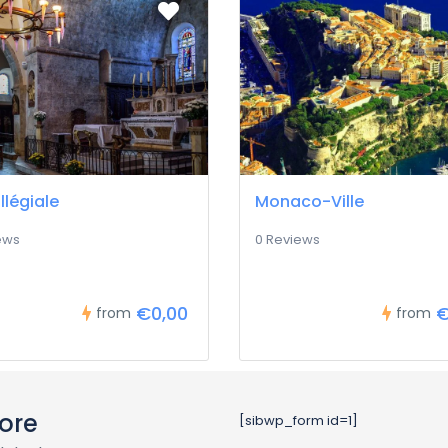
llégiale
Monaco-Ville
ews
0 Reviews
€0,00
€
from
from
ore
[sibwp_form id=1]