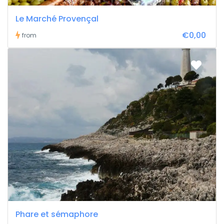
Le Marché Provençal
€0,00
from
Phare et sémaphore