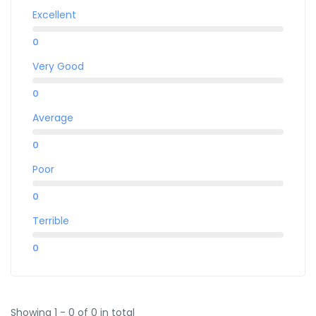
Excellent
0
Very Good
0
Average
0
Poor
0
Terrible
0
Showing 1 - 0 of 0 in total