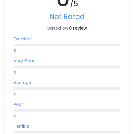
/5
Not Rated
Based on
0 review
Excellent
0
Very Good
0
Average
0
Poor
0
Terrible