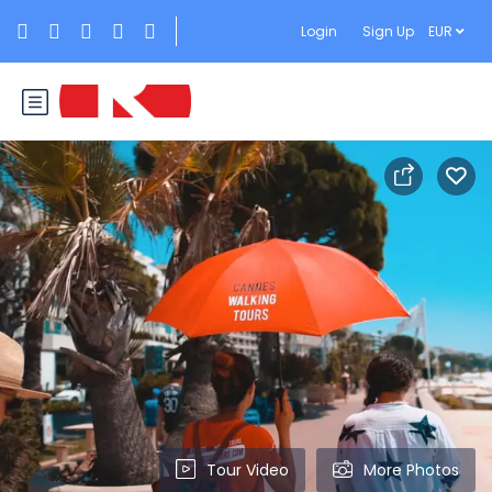
Login
Sign Up
EUR
Tour Video
More Photos