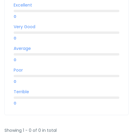
Excellent
0
Very Good
0
Average
0
Poor
0
Terrible
0
Showing 1 - 0 of 0 in total