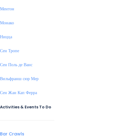
Ментон
Монако
Ницца
Сен Тропе
Сен Поль де Ванс
Вильфранш сюр Мер
Сен Жан Кап Ферра
Activities & Events To Do
Bar Crawls