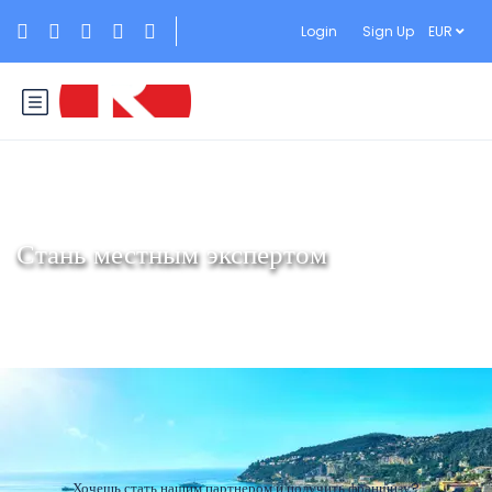
Login
Sign Up
EUR
Стань местным экспертом
Хочешь стать нашим партнером и получить франшизу?