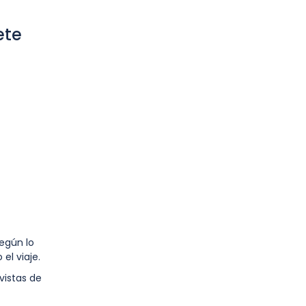
ete
según lo
el viaje.
vistas de