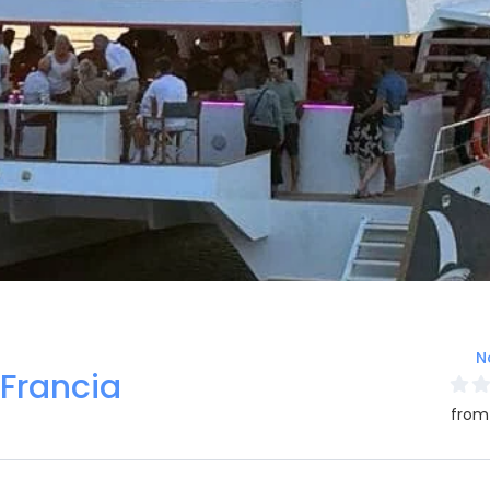
N
 Francia
from