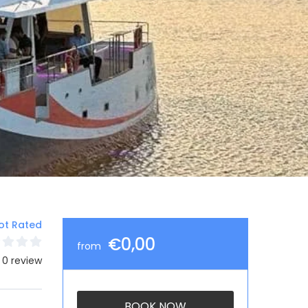
ot Rated
€0,00
from
 0 review
BOOK NOW