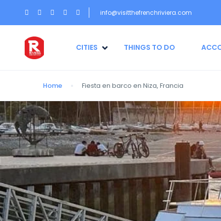
info@visitthefrenchriviera.com
CITIES
THINGS TO DO
ACC
Home
Fiesta en barco en Niza, Francia