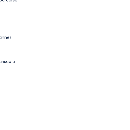
mbarcarse
Cannes
arisco o