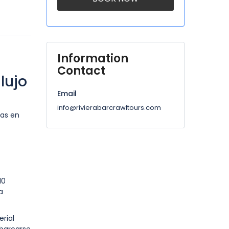
Information
Contact
lujo
Email
info@rivierabarcrawltours.com
tas en
10
a
rial