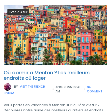
Côte d'Azur
Où dormir à Menton ? Les meilleurs
endroits où loger
BY
VISIT THE FRENCH
APRIL 9, 2021 9:41
NO
AM
COMMENT
RIVIERA
Vous partez en vacances à Menton sur la Côte d’Azur ?
Découvrez notre guide des meilleurs quartiers et endroits