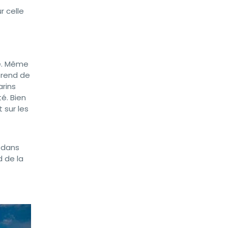
r celle
le. Même
prend de
arins
é. Bien
 sur les
e dans
d de la