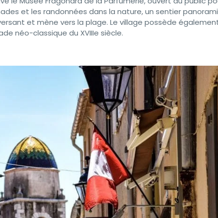
uve le Musée Fragonard de la Parfumerie, ouvert au public po
enades et les randonnées dans la nature, un sentier panoram
ersant et mène vers la plage. Le village possède égalemen
ade néo-classique du XVIIIe siècle.