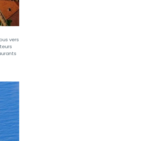
ous vers
ateurs
taurants