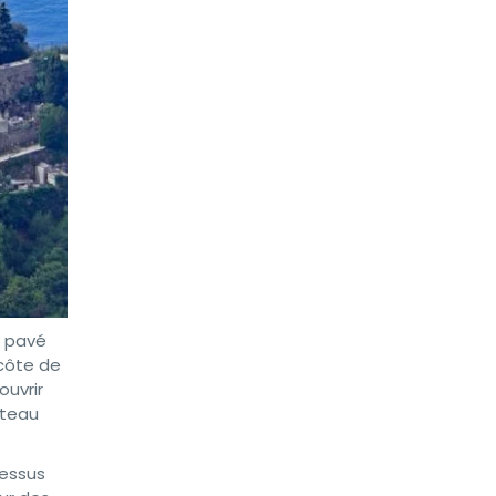
t pavé
 côte de
ouvrir
âteau
dessus