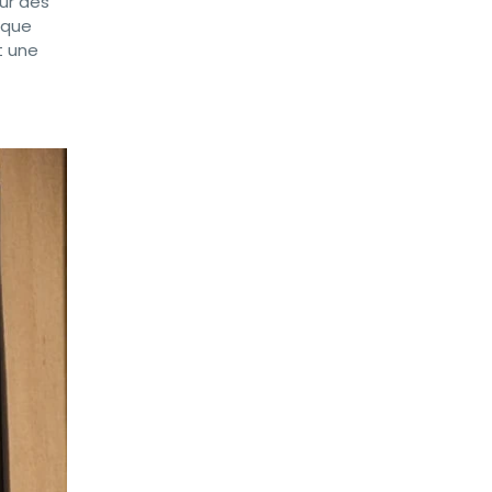
ur des
ique
t une