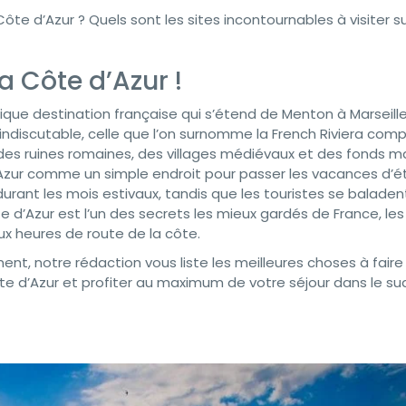
Côte d’Azur ? Quels sont les sites incontournables à visiter su
la Côte d’Azur !
ifique destination française qui s’étend de Menton à Marseil
t indiscutable, celle que l’on surnomme la French Riviera com
, des ruines romaines, des villages médiévaux et des fonds m
Azur comme un simple endroit pour passer les vacances d’ét
s durant les mois estivaux, tandis que les touristes se baladent
e d’Azur est l’un des secrets les mieux gardés de France, les
x heures de route de la côte.
ent, notre rédaction vous liste les meilleures choses à fair
te d’Azur et profiter au maximum de votre séjour dans le su