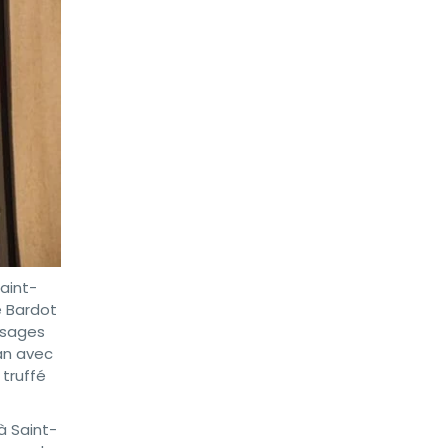
aint-
e Bardot
ysages
tan avec
 truffé
à Saint-