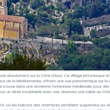
 voir absolument sur la Côte d’Azur. Ce village pittoresque e
sus de la Méditerranée, offrant une vue panoramique sur la
i se trouve dans une ancienne forteresse médiévale, pour déc
our un dîner inoubliable avec vue, réservez une table au Ch
e d’Or, où les balcons des chambres semblent suspendus au-