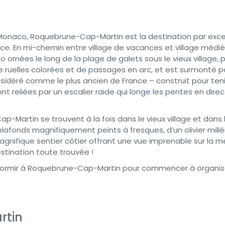
 Monaco, Roquebrune-Cap-Martin est la destination par exce
ce. En mi-chemin entre village de vacances et village médié
 ornées le long de la plage de galets sous le vieux village, 
de ruelles colorées et de passages en arc, et est surmonté pa
idéré comme le plus ancien de France – construit pour teni
e sont reliées par un escalier raide qui longe les pentes en dire
p-Martin se trouvent à la fois dans le vieux village et dans 
lafonds magnifiquement peints à fresques, d’un olivier millé
gnifique sentier côtier offrant une vue imprenable sur la m
tination toute trouvée !
ù dormir à Roquebrune-Cap-Martin pour commencer à organis
rtin