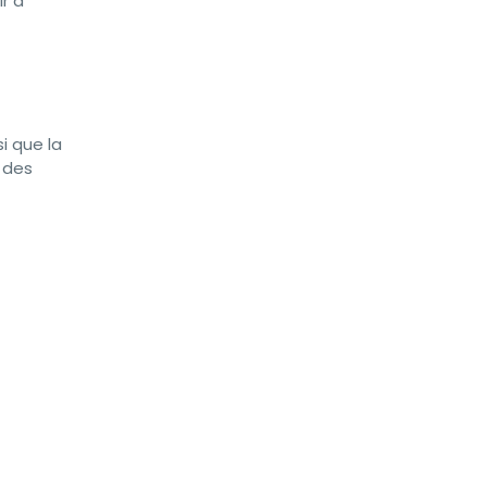
r à
i que la
r des