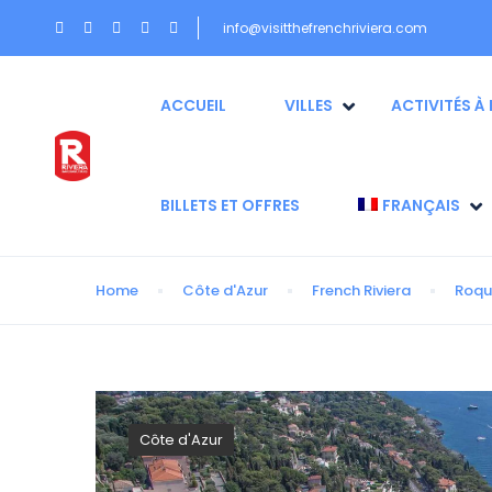
info@visitthefrenchriviera.com
ACCUEIL
VILLES
ACTIVITÉS À 
BILLETS ET OFFRES
FRANÇAIS
Home
Côte d'Azur
French Riviera
Roqu
Côte d'Azur