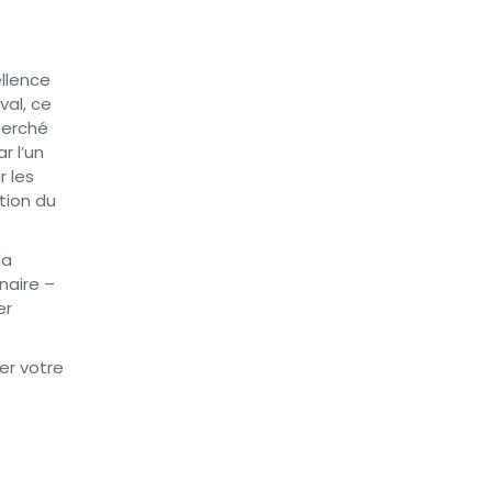
llence
val, ce
perché
r l’un
r les
ction du
la
naire –
er
er votre