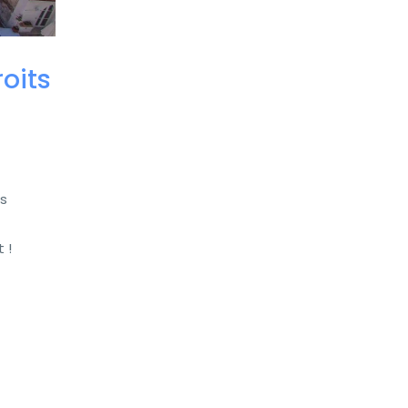
oits
rs
 !