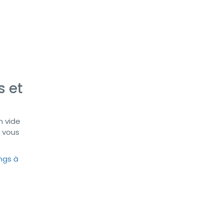
s et
n vide
ù vous
ngs à