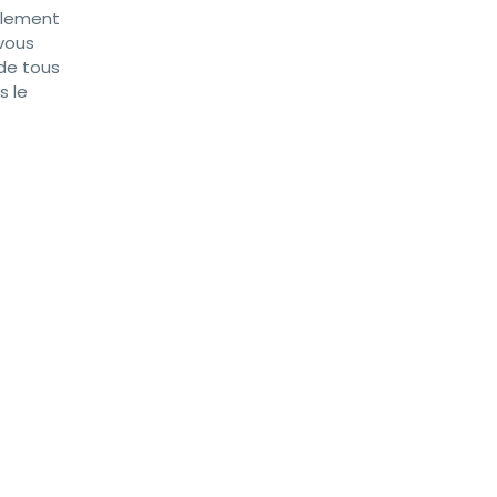
mblement
 vous
 de tous
s le