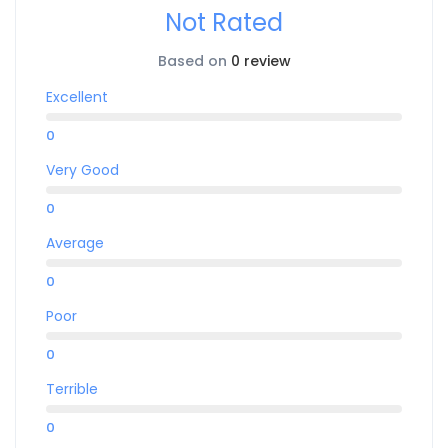
Not Rated
Based on
0 review
Excellent
0
Very Good
0
Average
0
Poor
0
Terrible
0