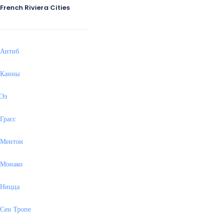
French Riviera Cities
Антиб
Канны
Эз
Грасс
Ментон
Монако
Ницца
Сен Тропе