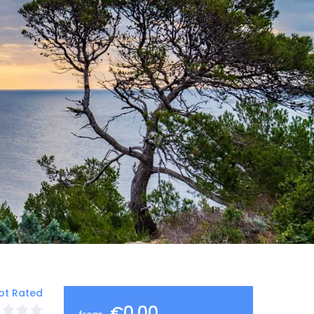
ot Rated
€0,00