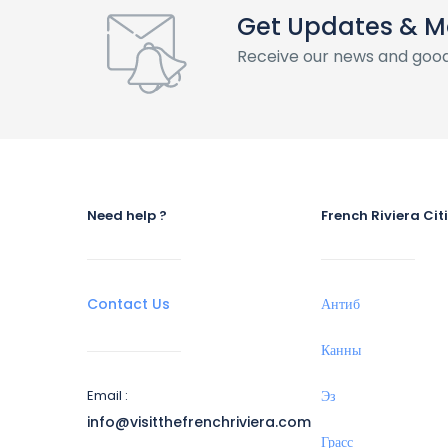
Get Updates & M
Receive our news and good
Need help ?
French Riviera Cit
Contact Us
Антиб
Канны
Email :
Эз
info@visitthefrenchriviera.com
Грасс