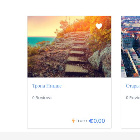
Тропа Ницше
Стары
0 Reviews
0 Revi
€0,00
from