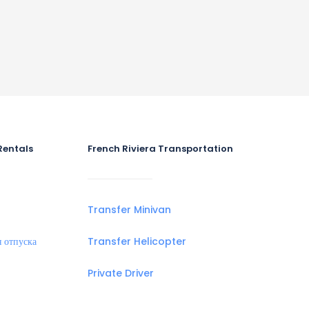
Rentals
French Riviera Transportation
Transfer Minivan
 отпуска
Transfer Helicopter
Private Driver