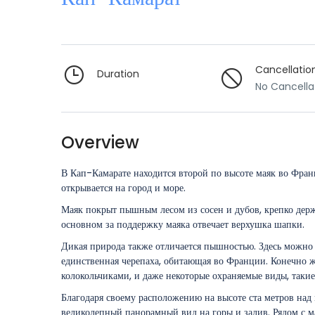
Cancellatio
Duration
No Cancella
Overview
В Кап-Камарате находится второй по высоте маяк во Франц
открывается на город и море.
Маяк покрыт пышным лесом из сосен и дубов, крепко держ
основном за поддержку маяка отвечает верхушка шапки.
Дикая природа также отличается пышностью. Здесь можно в
единственная черепаха, обитающая во Франции. Конечно же,
колокольчиками, и даже некоторые охраняемые виды, такие
Благодаря своему расположению на высоте ста метров над
великолепный панорамный вид на горы и залив. Рядом с м