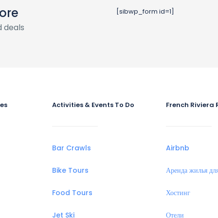
ore
[sibwp_form id=1]
 deals
ies
Activities & Events To Do
French Riviera 
Bar Crawls
Airbnb
Bike Tours
Аренда жилья для
Food Tours
Хостинг
Jet Ski
Отели