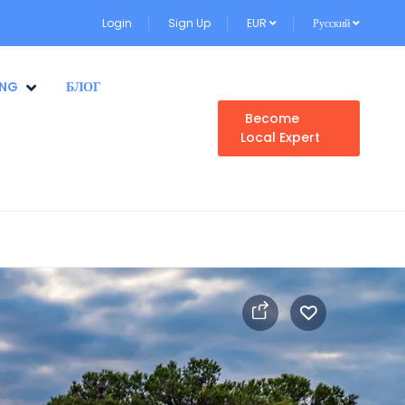
Login
Sign Up
EUR
Русский
ING
БЛОГ
Become
Local Expert