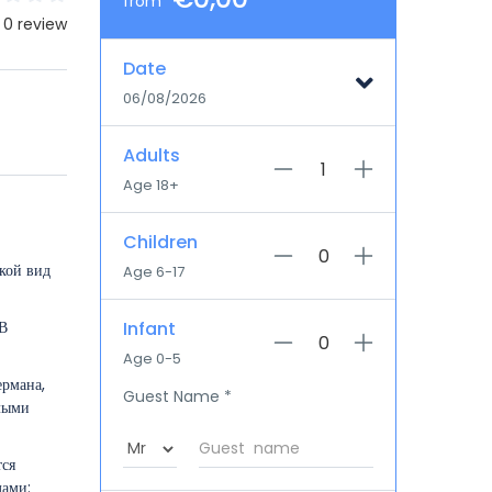
from
 0 review
Date
06/08/2026
Adults
Age 18+
Children
акой вид
Age 6-17
 В
Infant
Age 0-5
ермана,
Guest Name
*
елыми
тся
дами: