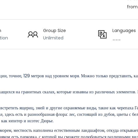
from
n
Group Size
Languages
tion
Unlimited
___
ии, точнее, 129 метров над уровнем моря. Можно только представить, к
ащихся на гранитных скалах, которые изваяны из различных элементов.
стретить ящериц, змей и другие охраняемые виды, такие как черепаха Г
 здесь есть и разнообразная флора: лес, состоящий из дубов, цветы с б
 как юпитер и исотес Дюрье.
 морем, местность наполнена естественным ландшафтом, откуда открывае
аяком есть парковка, с которой вы сможете полюбоваться различными ви