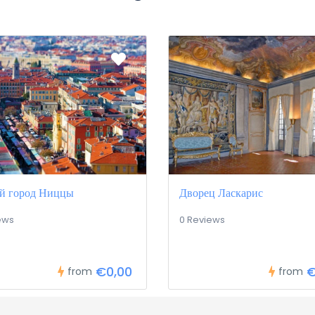
й город Ниццы
Дворец Ласкарис
ews
0 Reviews
€0,00
€
from
from