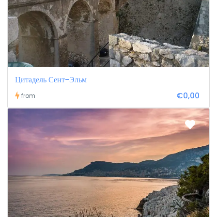
Цитадель Сент-Эльм
€0,00
from