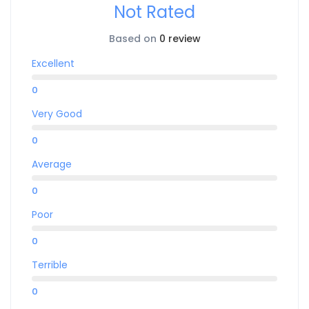
Not Rated
Based on
0 review
Excellent
0
Very Good
0
Average
0
Poor
0
Terrible
0