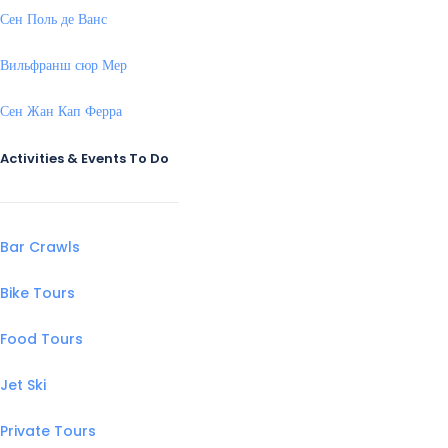
Сен Поль де Ванс
Вильфранш сюр Мер
Сен Жан Кап Ферра
Activities & Events To Do
Bar Crawls
Bike Tours
Food Tours
Jet Ski
Private Tours