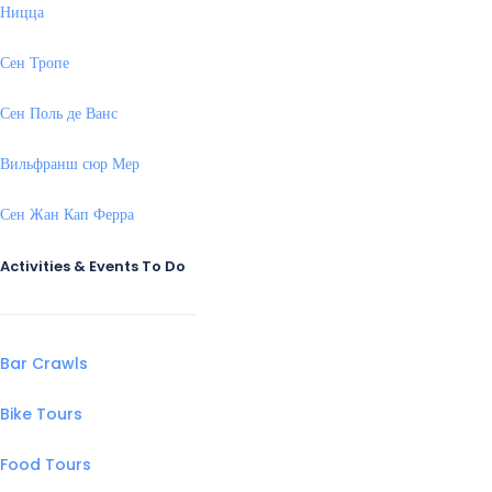
Ницца
Сен Тропе
Сен Поль де Ванс
Вильфранш сюр Мер
Сен Жан Кап Ферра
Activities & Events To Do
Bar Crawls
Bike Tours
Food Tours