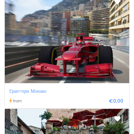
Гран-при Монако
€0,00
from