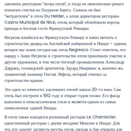
завоевать репутацию “мэтра отеля”, и тогда он окончательно решил
попытать счастья на Лазурном берегу. Сначала он был
“метрдотелем” в отеле Du Helder, а затем директором ресторана
Casino Municipal de Nice, отеля, который облюбовали короли,
принцы и богатые гости Французской Ривьеры.
Негреско влюбился во Французскую Ривьеру и начал мечтать о
строительстве дворца на Английской набережной в Ницце – здания,
которое мы знаем сегодня как отель Negresco. Стоит отметить, что
наряду с Анри Негреско в строительстве отеля принимали участие и
другие художники, в том числе богатый промышленник Александр
Дарракк, голландский архитектор Эдуард Ниерманс и, конечно же,
знаменитый инженер Гюстав Эйфель, который отвечал за
строительство крыши.
Это один из немногих уцелевших отелей начала 20-го века. Сам
отель был построен в 1912 году и открыт годом позже. Его фасад
выполнен в неоклассическом стиле и является одним из самых
символичных зданий Ниццы.
В отеле также находится роскошный ресторан Le Chantecler,
единственный ресторан с двумя звездами Мишлен в Ницце. Для
тех, кто захочет заглянуть внутрь отеля, лаундж и бар открыты для