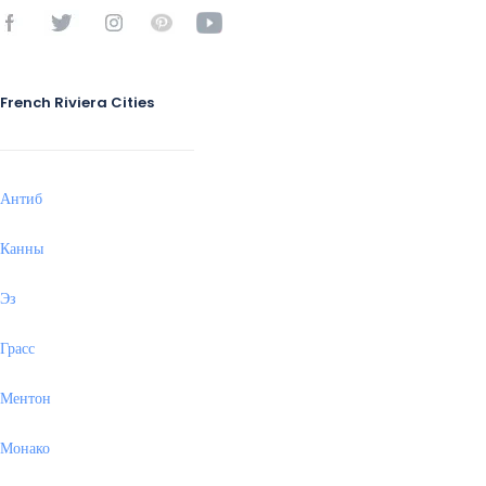
French Riviera Cities
Антиб
Канны
Эз
Грасс
Ментон
Монако