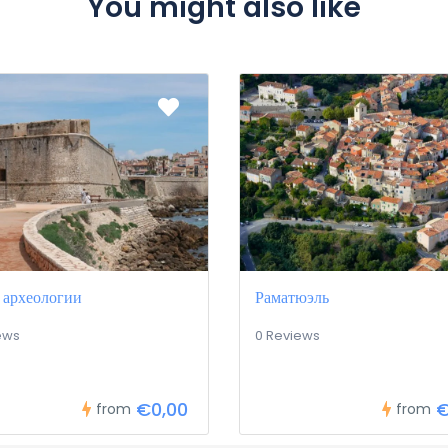
You might also like
 археологии
Раматюэль
ews
0 Reviews
€0,00
€
from
from