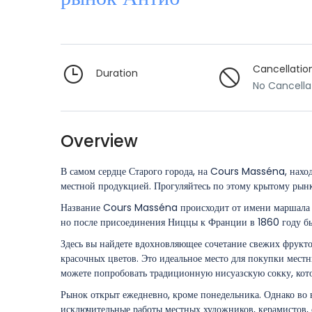
Cancellatio
Duration
No Cancella
Overview
В самом сердце Старого города, на Cours Masséna, наход
местной продукцией. Прогуляйтесь по этому крытому рынку
Название Cours Masséna происходит от имени маршала Фр
но после присоединения Ниццы к Франции в 1860 году 
Здесь вы найдете вдохновляющее сочетание свежих фрукто
красочных цветов. Это идеальное место для покупки мест
можете попробовать традиционную нисуазскую сокку, котор
Рынок открыт ежедневно, кроме понедельника. Однако во 
исключительные работы местных художников, керамистов, с