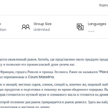
from
n
Group Size
Languages
tion
Unlimited
___
ится оживленный рынок Антиба, где представлено около тридцати прода
 и позвольте его провансальской душе увлечь вас.
анции, герцога Риволи и принца Эсслинга. Ранее он назывался “Place 
был переименован в Cours Masséna.
в и овощей, местных сыров, оливок, специй и, конечно же, широкий выб
ных продуктов и подготовки к пикнику во время обеденного перерыва. В
ая готовится из нутовой муки и оливкового масла и готовится на дровя
второй половине дня рынок превращается в рынок ремесел. Здесь вы най
кульпторов и мастеров по дереву.