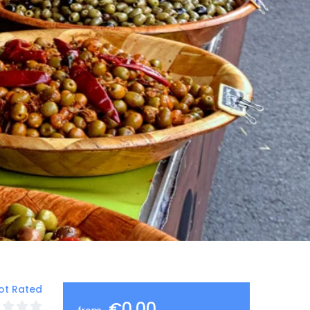
ot Rated
€0,00