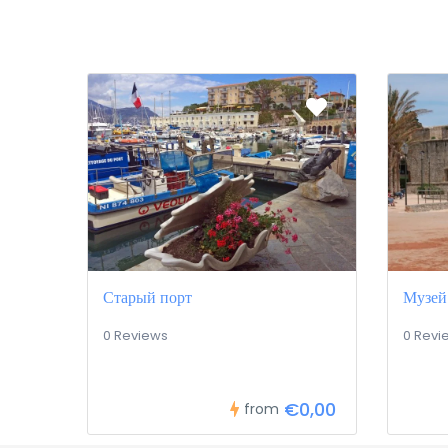
Старый порт
Музей
0 Reviews
0 Revi
€0,00
from