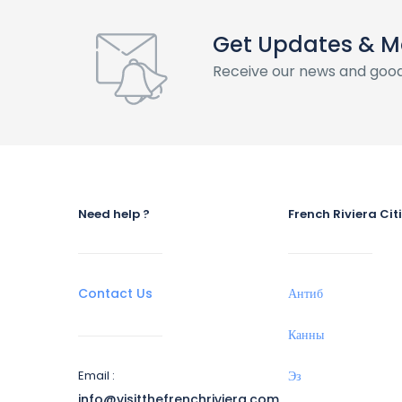
Get Updates & M
Receive our news and good
Need help ?
French Riviera Cit
Contact Us
Антиб
Канны
Email :
Эз
info@visitthefrenchriviera.com