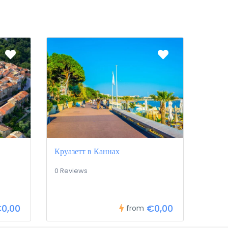
Круазетт в Каннах
0 Reviews
0,00
€0,00
from