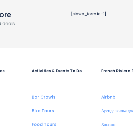
ore
[sibwp_form id=1]
 deals
ies
Activities & Events To Do
French Riviera 
Bar Crawls
Airbnb
Bike Tours
Аренда жилья для
Food Tours
Хостинг