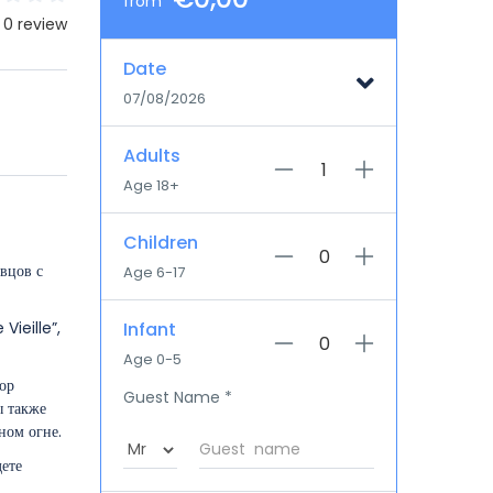
from
 0 review
Date
07/08/2026
Adults
Age 18+
Children
вцов с
Age 6-17
Vieille”,
Infant
Age 0-5
ор
Guest Name
*
ы также
ном огне.
дете