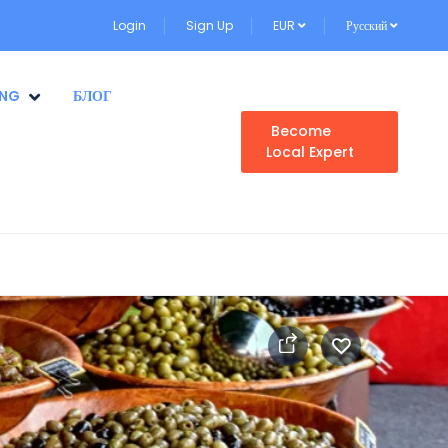
Login
Sign Up
EUR
Русский
ING
БЛОГ
Become
Local Expert