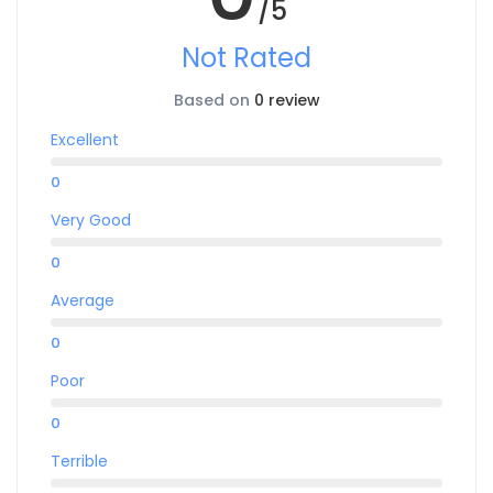
/5
Not Rated
Based on
0 review
Excellent
0
Very Good
0
Average
0
Poor
0
Terrible