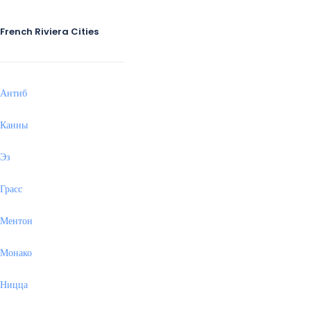
French Riviera Cities
Антиб
Канны
Эз
Грасс
Ментон
Монако
Ницца