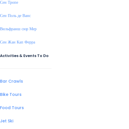
Сен Тропе
Сен Поль де Ванс
Вильфранш сюр Мер
Сен Жан Кап Ферра
Activities & Events To Do
Bar Crawls
Bike Tours
Food Tours
Jet Ski