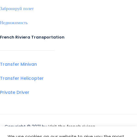
Забронируй полет
Недвижимость
French Riviera Transportation
Transfer Minivan
Transfer Helicopter
Private Driver
Copyright © 2021 by
Visit the french riviera
We use cookies on our website to give you the most