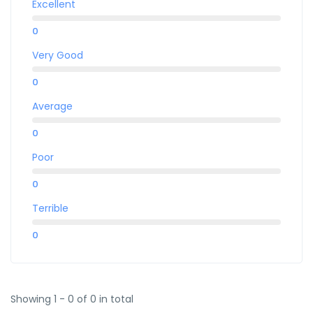
Excellent
0
Very Good
0
Average
0
Poor
0
Terrible
0
Showing 1 - 0 of 0 in total