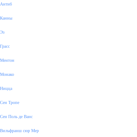
Антиб
Канны
Эз
Грасс
Ментон
Монако
Ницца
Сен Тропе
Сен Поль де Ванс
Вильфранш сюр Мер