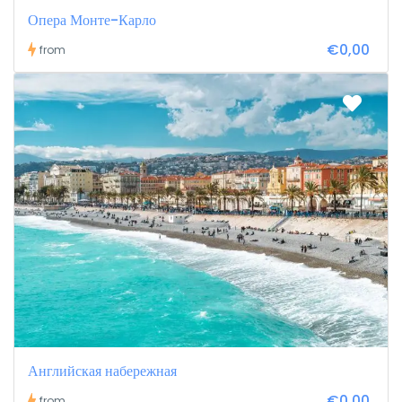
Опера Монте-Карло
€0,00
from
Английская набережная
€0,00
from