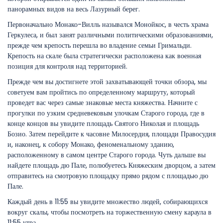
панорамных видов на весь Лазурный берег.
Первоначально Монако-Вилль назывался Монойкос, в честь храма
Геркулеса, и был занят различными политическими образованиями,
прежде чем крепость перешла во владение семьи Гримальди.
Крепость на скале была стратегически расположена как военная
позиция для контроля над территорией.
Прежде чем вы достигнете этой захватывающей точки обзора, мы
советуем вам пройтись по определенному маршруту, который
проведет вас через самые знаковые места княжества. Начните с
прогулки по узким средневековым улочкам Старого города, где в
конце концов вы увидите площадь Святого Николая и площадь
Бозио. Затем перейдите к часовне Милосердия, площади Правосудия
и, наконец, к собору Монако, феноменальному зданию,
расположенному в самом центре Старого города. Чуть дальше вы
найдете площадь дю Пале, полюбуетесь Княжеским дворцом, а затем
отправитесь на смотровую площадку прямо рядом с площадью дю
Пале.
Каждый день в 11:55 вы увидите множество людей, собирающихся
вокруг скалы, чтобы посмотреть на торжественную смену караула в
11:55 утра.