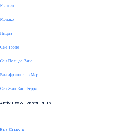
Ментон
Монако
Ницца
Сен Тропе
Сен Поль де Ванс
Вильфранш сюр Мер
Сен Жан Кап Ферра
Activities & Events To Do
Bar Crawls