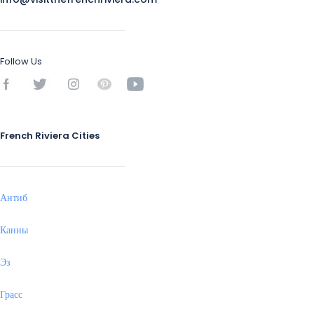
Follow Us
French Riviera Cities
Антиб
Канны
Эз
Грасс