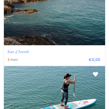
Кап д’Антиб
€0,00
from