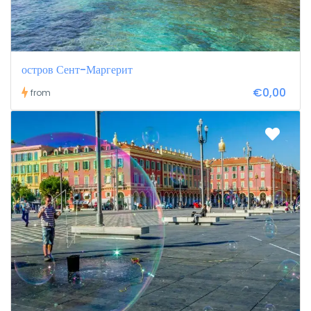
остров Сент-Маргерит
€0,00
from