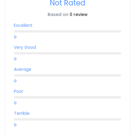
Not Rated
Based on
0 review
Excellent
0
Very Good
0
Average
0
Poor
0
Terrible
0