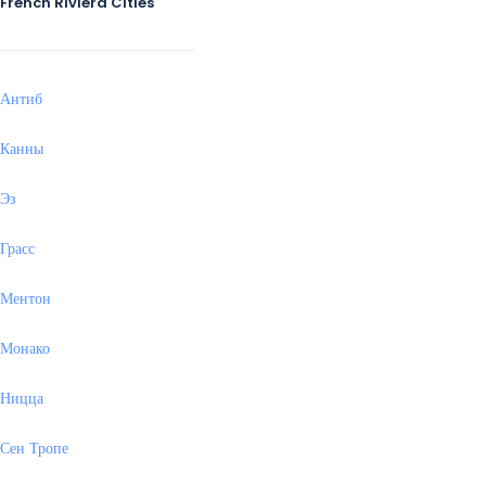
French Riviera Cities
Антиб
Канны
Эз
Грасс
Ментон
Монако
Ницца
Сен Тропе