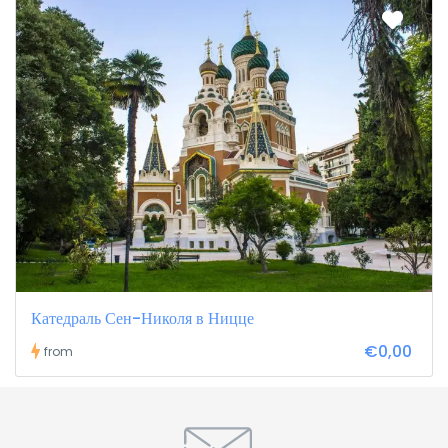
Катедраль Сен-Николя в Ницце
€0,00
from