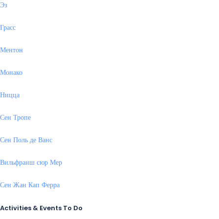
Эз
Грасс
Ментон
Монако
Ницца
Сен Тропе
Сен Поль де Ванс
Вильфранш сюр Мер
Сен Жан Кап Ферра
Activities & Events To Do