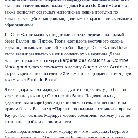
высоких известняковых скалах. Однако Baou de Saint-Jeannet
также позволяет совершать живописные пешие прогулки по
ландшафту с дубовыми рощами, долинами и красивыми скальными
образованиями.
Из Сен-Жанне маршрут поднимается через деревню на правый
берег Валлон-де-Паррио. Тропа идет вдоль восточного склона
горы, поднимаясь по кривой к гребню Бау-де-Сен-Жанне. После
этого вы направляетесь на юг к ориентиру на вершине. Далее
маршрут продолжается через Bergerie des Allouchs до Combe
Maougaride, затем спускается в долину Cagne через Castellet,
старое укрепленное поселение XIV века, и возвращается в исходную
точку через Font du Bœuf.
Чтобы добраться до маршрута, следуйте по проспекту дю Валлон
через узкие улочки до Chemin du Baou. Поднявшись над
деревней, вы вскоре будете идти по дикой сельской местности на
правом берегу Валлон-де-Паррио под скалами восточной стороны
Бау-де-Сен-Жанне. Маршрут хорошо обозначен, поэтому у вас не
возникнет проблем с поиском пути.
Самое поразительное в этом маршруте – это панорама Лазурного
берега в ясное утро. Однако руины Кастелле также заслуживают