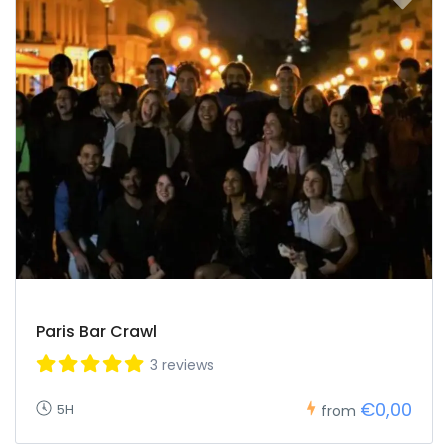
Paris Bar Crawl
3 reviews
€0,00
5H
from