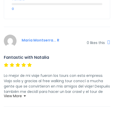
0
Maria Montserra... R
0
likes this
Fantastic with Natalia
Lo mejor de mi viaje fueron los tours con esta empresa.
Viajo sola y gracias al free walking tour conocí a mucha
gente que se convirtieron en mis amigos del viaje! Después
también me decidí para hacer un bar crawl y el tour de
View More
Monaco. La guía que tuve el primer día Natalia es la mejor y
más motivada guía que he tenido nunca!! Nos explicó
muchísimo sobre Niza, nos dio muchas recomendaciones
y disfrutamos de un rato agradable ya que fue todo muy