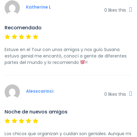
ameno e interesante!! Por la noche también recomiendo
Katherine L
0
likes this
los bar crawls para conocer gente y pasarlo en grande!
Thank you Natalia for your energy and your charm!!
Recomendado
Estuve en el Tour con unos amigos y nos guío Susana
estuvo genial me encantó, conocí a gente de diferentes
partes del mundo y lo recomiendo
!!
Alesscarinci
0
likes this
Noche de nuevos amigos
Los chicos que organizan y cuidan son geniales. Aunque mi