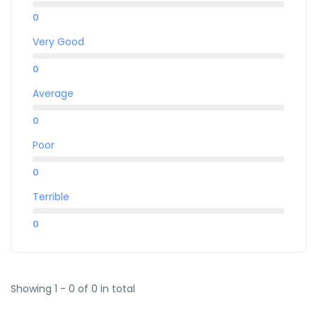
0
Very Good
0
Average
0
Poor
0
Terrible
0
Showing 1 - 0 of 0 in total