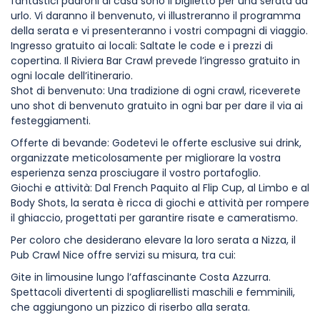
fantastici padroni di casa sono il biglietto per una serata da
urlo. Vi daranno il benvenuto, vi illustreranno il programma
della serata e vi presenteranno i vostri compagni di viaggio.
Ingresso gratuito ai locali: Saltate le code e i prezzi di
copertina. Il Riviera Bar Crawl prevede l’ingresso gratuito in
ogni locale dell’itinerario.
Shot di benvenuto: Una tradizione di ogni crawl, riceverete
uno shot di benvenuto gratuito in ogni bar per dare il via ai
festeggiamenti.
Offerte di bevande: Godetevi le offerte esclusive sui drink,
organizzate meticolosamente per migliorare la vostra
esperienza senza prosciugare il vostro portafoglio.
Giochi e attività: Dal French Paquito al Flip Cup, al Limbo e al
Body Shots, la serata è ricca di giochi e attività per rompere
il ghiaccio, progettati per garantire risate e cameratismo.
Per coloro che desiderano elevare la loro serata a Nizza, il
Pub Crawl Nice offre servizi su misura, tra cui:
Gite in limousine lungo l’affascinante Costa Azzurra.
Spettacoli divertenti di spogliarellisti maschili e femminili,
che aggiungono un pizzico di riserbo alla serata.