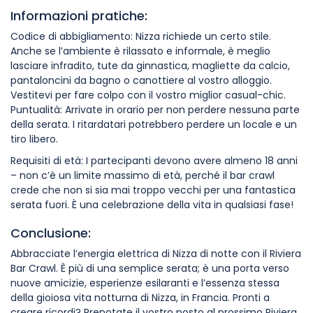
Informazioni pratiche:
Codice di abbigliamento: Nizza richiede un certo stile.
Anche se l’ambiente è rilassato e informale, è meglio
lasciare infradito, tute da ginnastica, magliette da calcio,
pantaloncini da bagno o canottiere al vostro alloggio.
Vestitevi per fare colpo con il vostro miglior casual-chic.
Puntualità: Arrivate in orario per non perdere nessuna parte
della serata. I ritardatari potrebbero perdere un locale e un
tiro libero.
Requisiti di età: I partecipanti devono avere almeno 18 anni
– non c’è un limite massimo di età, perché il bar crawl
crede che non si sia mai troppo vecchi per una fantastica
serata fuori. È una celebrazione della vita in qualsiasi fase!
Conclusione:
Abbracciate l’energia elettrica di Nizza di notte con il Riviera
Bar Crawl. È più di una semplice serata; è una porta verso
nuove amicizie, esperienze esilaranti e l’essenza stessa
della gioiosa vita notturna di Nizza, in Francia. Pronti a
creare ricordi? Prenotate il vostro posto al prossimo Riviera