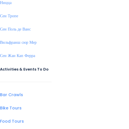
Ницца
Сен Тропе
Сен Поль де Ванс
Вильфранш сюр Мер
Сен Жан Кап Ферра
Activities & Events To Do
Bar Crawls
Bike Tours
Food Tours