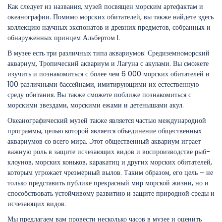
Как следует из названия, музей посвящен морским артефактам и
океанографии. Помимо морских обитателей, вы также найдете здесь
коллекцию научных экспонатов и древних предметов, собранных и
обнаруженных принцем Альбертом I.
В музее есть три различных типа аквариумов: Средиземноморский
аквариум, Тропический аквариум и Лагуна с акулами. Вы сможете
изучить и познакомиться с более чем 6 000 морских обитателей и
100 различными бассейнами, имитирующими их естественную
среду обитания. Вы также сможете поближе познакомиться с
морскими звездами, морскими ежами и детенышами акул.
Океанографический музей также является частью международной
программы, целью которой является объединение общественных
аквариумов со всего мира. Этот общественный аквариум играет
важную роль в защите исчезающих видов и воспроизводстве рыб-
клоунов, морских коньков, каракатиц и других морских обитателей,
которым угрожает чрезмерный вылов. Таким образом, его цель – не
только представить публике прекрасный мир морской жизни, но и
способствовать устойчивому развитию и защите природной среды и
исчезающих видов.
Мы предлагаем вам провести несколько часов в музее и оценить