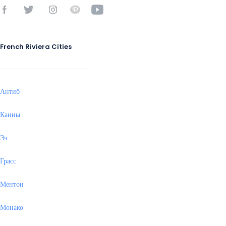
French Riviera Cities
Антиб
Канны
Эз
Грасс
Ментон
Монако