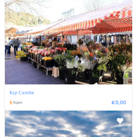
Кур Салейя
€0,00
from