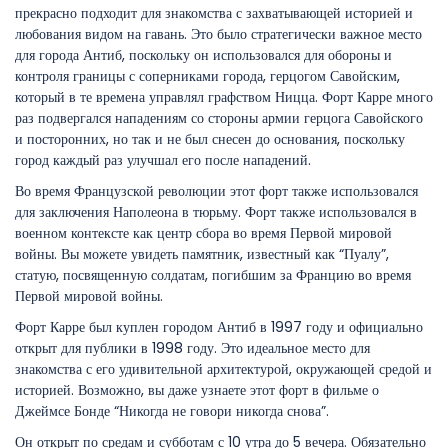
прекрасно подходит для знакомства с захватывающей историей и
любования видом на гавань. Это было стратегически важное место
для города Антиб, поскольку он использовался для обороны и
контроля границы с соперниками города, герцогом Савойским,
который в те времена управлял графством Ницца. Форт Карре много
раз подвергался нападениям со стороны армии герцога Савойского
и посторонних, но так и не был снесен до основания, поскольку
город каждый раз улучшал его после нападений.
Во время Французской революции этот форт также использовался
для заключения Наполеона в тюрьму. Форт также использовался в
военном контексте как центр сбора во время Первой мировой
войны. Вы можете увидеть памятник, известный как “Пуалу”,
статую, посвященную солдатам, погибшим за Францию во время
Первой мировой войны.
Форт Карре был куплен городом Антиб в 1997 году и официально
открыт для публики в 1998 году. Это идеальное место для
знакомства с его удивительной архитектурой, окружающей средой и
историей. Возможно, вы даже узнаете этот форт в фильме о
Джеймсе Бонде “Никогда не говори никогда снова”.
Он открыт по средам и субботам с 10 утра до 5 вечера. Обязательно