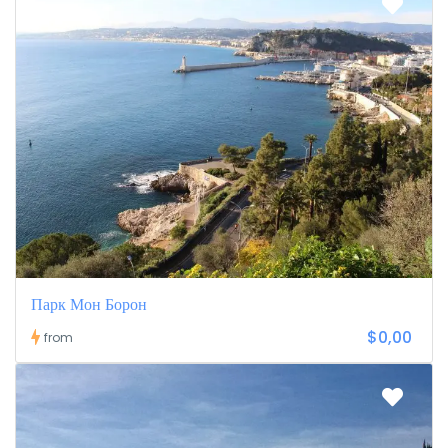
Парк Мон Борон
$0,00
from