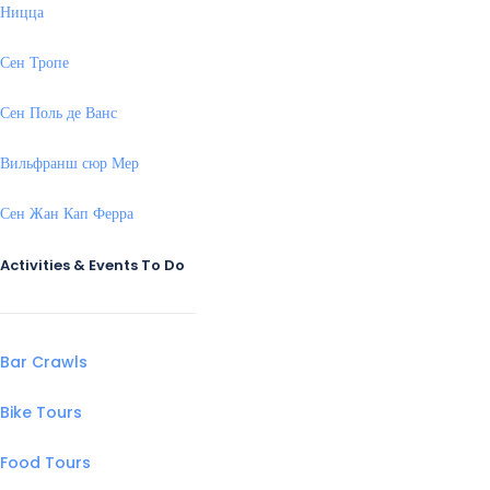
Ницца
Сен Тропе
Сен Поль де Ванс
Вильфранш сюр Мер
Сен Жан Кап Ферра
Activities & Events To Do
Bar Crawls
Bike Tours
Food Tours