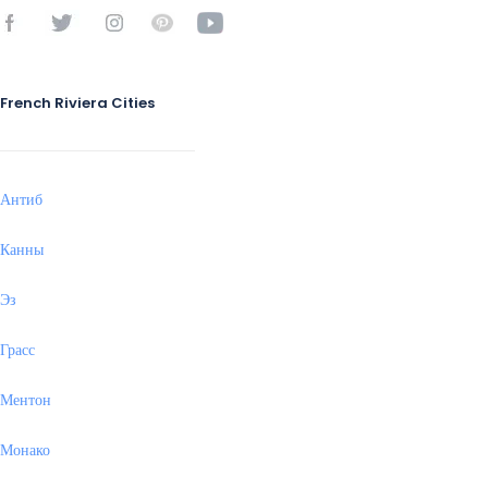
French Riviera Cities
Антиб
Канны
Эз
Грасс
Ментон
Монако