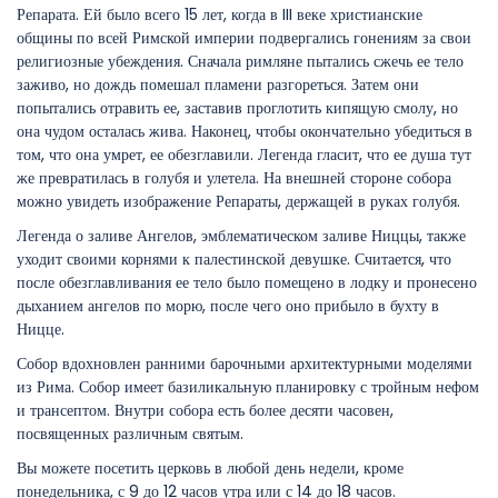
Репарата. Ей было всего 15 лет, когда в III веке христианские
общины по всей Римской империи подвергались гонениям за свои
религиозные убеждения. Сначала римляне пытались сжечь ее тело
заживо, но дождь помешал пламени разгореться. Затем они
попытались отравить ее, заставив проглотить кипящую смолу, но
она чудом осталась жива. Наконец, чтобы окончательно убедиться в
том, что она умрет, ее обезглавили. Легенда гласит, что ее душа тут
же превратилась в голубя и улетела. На внешней стороне собора
можно увидеть изображение Репараты, держащей в руках голубя.
Легенда о заливе Ангелов, эмблематическом заливе Ниццы, также
уходит своими корнями к палестинской девушке. Считается, что
после обезглавливания ее тело было помещено в лодку и пронесено
дыханием ангелов по морю, после чего оно прибыло в бухту в
Ницце.
Собор вдохновлен ранними барочными архитектурными моделями
из Рима. Собор имеет базиликальную планировку с тройным нефом
и трансептом. Внутри собора есть более десяти часовен,
посвященных различным святым.
Вы можете посетить церковь в любой день недели, кроме
понедельника, с 9 до 12 часов утра или с 14 до 18 часов.