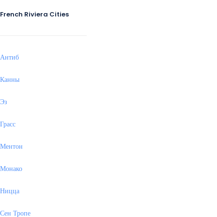
French Riviera Cities
Антиб
Канны
Эз
Грасс
Ментон
Монако
Ницца
Сен Тропе