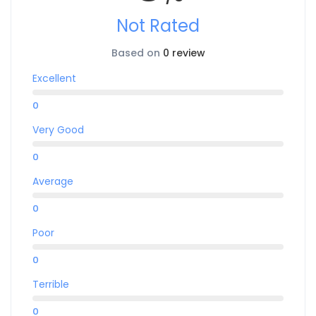
Not Rated
Based on
0 review
Excellent
0
Very Good
0
Average
0
Poor
0
Terrible
0