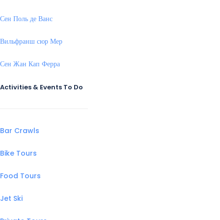
Сен Поль де Ванс
Вильфранш сюр Мер
Сен Жан Кап Ферра
Activities & Events To Do
Bar Crawls
Bike Tours
Food Tours
Jet Ski