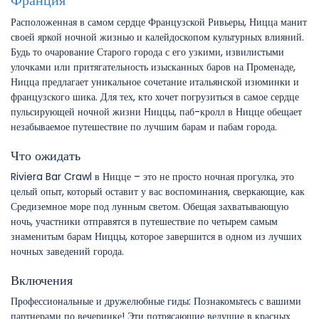
Франция
Расположенная в самом сердце Французской Ривьеры, Ницца манит
своей яркой ночной жизнью и калейдоскопом культурных влияний.
Будь то очарование Старого города с его узкими, извилистыми
улочками или притягательность изысканных баров на Променаде,
Ницца предлагает уникальное сочетание итальянской изюминки и
французского шика. Для тех, кто хочет погрузиться в самое сердце
пульсирующей ночной жизни Ниццы, паб-кролл в Ницце обещает
незабываемое путешествие по лучшим барам и пабам города.
Что ожидать
Riviera Bar Crawl в Ницце – это не просто ночная прогулка, это
целый опыт, который оставит у вас воспоминания, сверкающие, как
Средиземное море под лунным светом. Обещая захватывающую
ночь, участники отправятся в путешествие по четырем самым
знаменитым барам Ниццы, которое завершится в одном из лучших
ночных заведений города.
Включения
Профессиональные и дружелюбные гиды: Познакомьтесь с вашими
партнерами по вечеринке! Эти потрясающие ведущие в красных