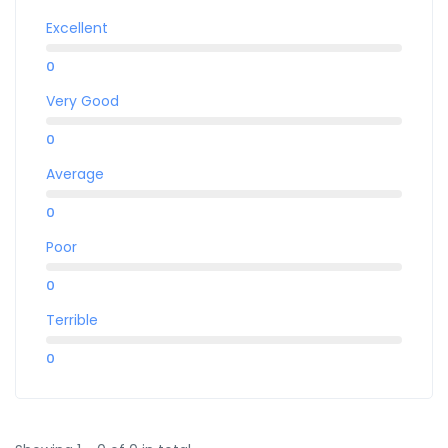
Excellent
0
Very Good
0
Average
0
Poor
0
Terrible
0