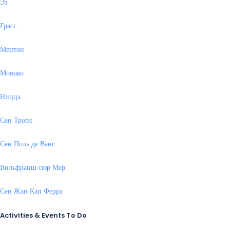
Эз
Грасс
Ментон
Монако
Ницца
Сен Тропе
Сен Поль де Ванс
Вильфранш сюр Мер
Сен Жан Кап Ферра
Activities & Events To Do